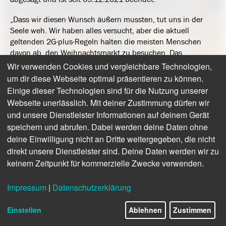
„Dass wir diesen Wunsch äußern mussten, tut uns in der
Seele weh. Wir haben alles versucht, aber die aktuell
geltenden 2G-plus-Regeln halten die meisten Menschen
davon ab, den Weihnachtsmarkt zu besuchen. Das
funktioniert wirtschaftlich einfach nicht“, bedauert
Wir verwenden Cookies und vergleichbare Technologien,
Schausteller-Chef Michael Hempen.
um dir diese Webseite optimal präsentieren zu können.
Einige dieser Technologien sind für die Nutzung unserer
Der Schaustellerverband bedankt sich bei allen Besuchern
Webseite unerlässlich. Mit deiner Zustimmung dürfen wir
für die Unterstützung und hofft im nächsten Jahr auf einen
und unsere Dienstleister Informationen auf deinem Gerät
Weihnachtsmarkt ohne Beschränkungen.
speichern und abrufen. Dabei werden deine Daten ohne
deine Einwilligung nicht an Dritte weitergegeben, die nicht
direkt unsere Dienstleister sind. Deine Daten werden wir zu
keinem Zeitpunkt für kommerzielle Zwecke verwenden.
Impressum
|
Datenschutzerklärung
Play
Einstellen
Ablehnen
Zustimmen