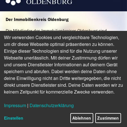
Der Immobilienkreis Oldenburg
Die Mitglieder des Immobilienkreises Oldenburg sind
anerkannte, erfahrene Dienstleister für Immobiliengeschäfte
Wir verwenden Cookies und vergleichbare Technologien,
aller Art sowie Projekt- und Stadtentwicklung. Bei allen
um dir diese Webseite optimal präsentieren zu können.
aufgeführten Unternehmen erhalten Sie erstklassige
Einige dieser Technologien sind für die Nutzung unserer
Leistungen, egal ob Sie mieten, kaufen oder verkaufen
Webseite unerlässlich. Mit deiner Zustimmung dürfen wir
wollen.
und unsere Dienstleister Informationen auf deinem Gerät
speichern und abrufen. Dabei werden deine Daten ohne
Kompetenzen verbinden
deine Einwilligung nicht an Dritte weitergegeben, die nicht
Neben der Optimierung von Angebot und Nachfrage und der
direkt unsere Dienstleister sind. Deine Daten werden wir zu
Vereinfachung organisatorischer Abläufe steht die
keinem Zeitpunkt für kommerzielle Zwecke verwenden.
Mitgestaltung der Stadtentwicklung des ohnehin schon
äußerst attraktiven Wohnstandortes Oldenburg im Fokus
Impressum
|
Datenschutzerklärung
des Immobilienkreises.
Einstellen
Ablehnen
Zustimmen
Jetzt Kontakt aufnehmen