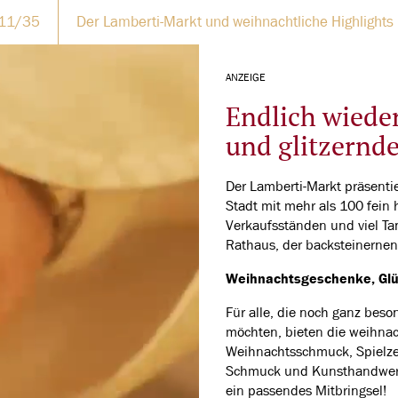
11/35
Der Lamberti-Markt und weihnachtliche Highlights
ANZEIGE
Endlich wiede
und glitzernde
Der Lamberti-Markt präsentie
Stadt mit mehr als 100 fein
Verkaufsständen und viel T
Rathaus, der backsteinernen
Weihnachtsgeschenke, Glü
Für alle, die noch ganz bes
möchten, bieten die weihnac
Weihnachtsschmuck, Spielzeu
Schmuck und Kunsthandwerkli
ein passendes Mitbringsel!