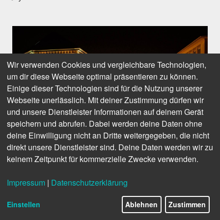
Wir verwenden Cookies und vergleichbare Technologien,
um dir diese Webseite optimal präsentieren zu können.
Einige dieser Technologien sind für die Nutzung unserer
Webseite unerlässlich. Mit deiner Zustimmung dürfen wir
und unsere Dienstleister Informationen auf deinem Gerät
speichern und abrufen. Dabei werden deine Daten ohne
deine Einwilligung nicht an Dritte weitergegeben, die nicht
direkt unsere Dienstleister sind. Deine Daten werden wir zu
keinem Zeitpunkt für kommerzielle Zwecke verwenden.
Warmes Licht hoch über den Köpfen der Citybesucher findet sich in der
ganzen Innenstadt.
© Ullmann
Impressum
|
Datenschutzerklärung
Einstellen
Ablehnen
Zustimmen
Von Melanie Jülisch